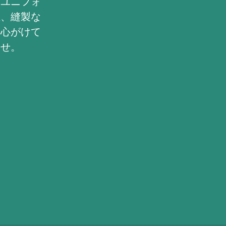
スユニフォ
性、縫製な
を心がけて
ませ。